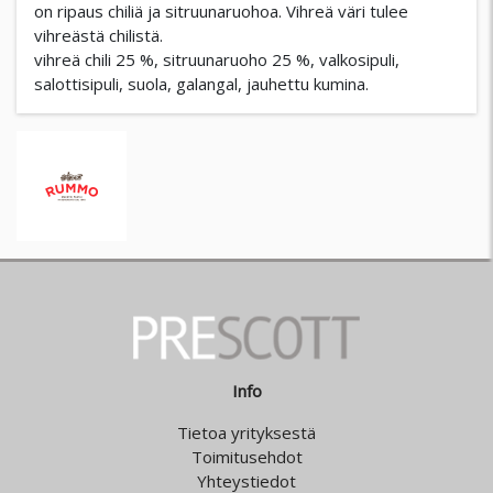
on ripaus chiliä ja sitruunaruohoa. Vihreä väri tulee
vihreästä chilistä.
vihreä chili 25 %, sitruunaruoho 25 %, valkosipuli,
salottisipuli, suola, galangal, jauhettu kumina.
Info
Tietoa yrityksestä
Toimitusehdot
Yhteystiedot