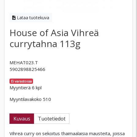
Lataa tuotekuva
House of Asia Vihreä
currytahna 113g
MEHAT023.T
5902898825466
Ei varastossa
Myyntierä 6 kpl
Myyntilavakoko 510
Kuvaus
Tuotetiedot
Vihreä curry on sekoitus thaimaalaisia ​​mausteita, joissa