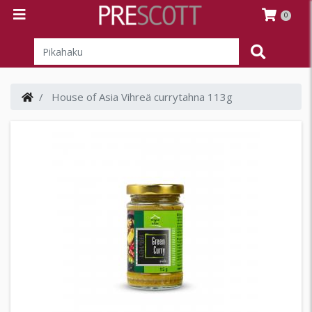
0
House of Asia Vihreä currytahna 113g