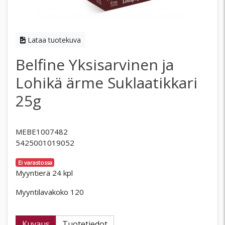
Lataa tuotekuva
Belfine Yksisarvinen ja
Lohikä ärme Suklaatikkari
25g
MEBE1007482
5425001019052
Ei varastossa
Myyntierä 24 kpl
Myyntilavakoko 120
Kuvaus
Tuotetiedot