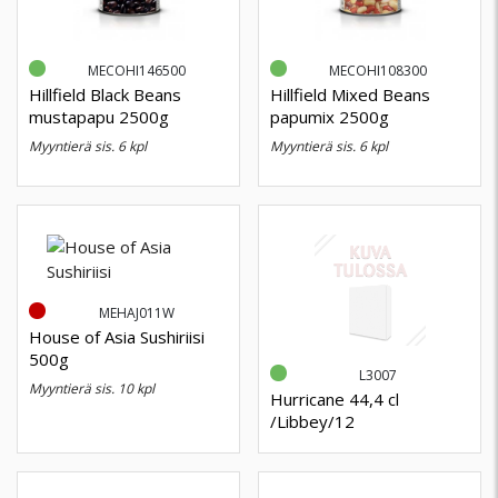
MECOHI146500
MECOHI108300
Hillfield Black Beans
Hillfield Mixed Beans
mustapapu 2500g
papumix 2500g
myyntierä sis. 6 kpl
myyntierä sis. 6 kpl
MEHAJ011W
House of Asia Sushiriisi
500g
L3007
myyntierä sis. 10 kpl
Hurricane 44,4 cl
/Libbey/12