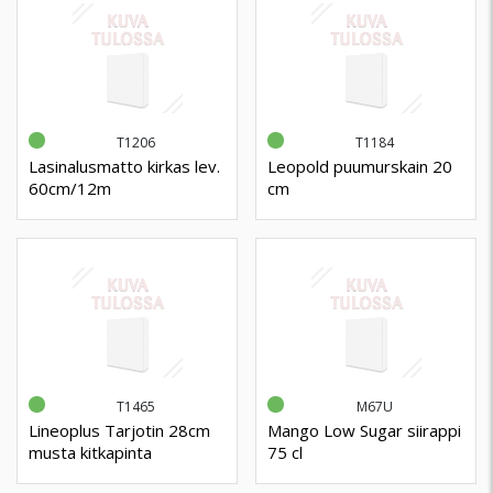
T1206
T1184
Lasinalusmatto kirkas lev.
Leopold puumurskain 20
60cm/12m
cm
T1465
M67U
Lineoplus Tarjotin 28cm
Mango Low Sugar siirappi
musta kitkapinta
75 cl