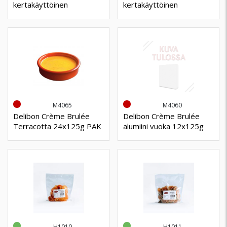
kertakäyttöinen
kertakäyttöinen
M4065
M4060
Delibon Crème Brulée
Delibon Crème Brulée
Terracotta 24x125g PAK
alumiini vuoka 12x125g
H1010
H1011