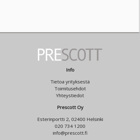
Info
Tietoa yrityksestä
Toimitusehdot
Yhteystiedot
Prescott Oy
Esterinportti 2, 02400 Helsinki
020 734 1200
info@prescott.fi