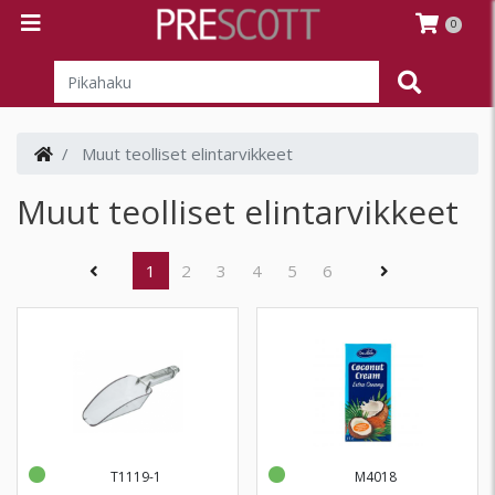
0
Muut teolliset elintarvikkeet
Muut teolliset elintarvikkeet
(current)
1
2
3
4
5
6
T1119-1
M4018