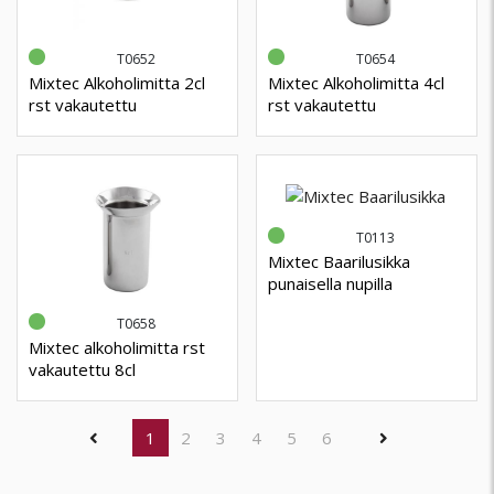
T0652
T0654
Mixtec Alkoholimitta 2cl
Mixtec Alkoholimitta 4cl
rst vakautettu
rst vakautettu
T0113
Mixtec Baarilusikka
punaisella nupilla
T0658
Mixtec alkoholimitta rst
vakautettu 8cl
(current)
1
2
3
4
5
6