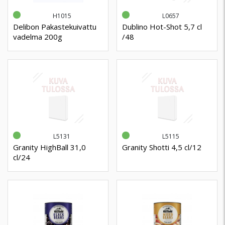
H1015
L0657
Delibon Pakastekuivattu
Dublino Hot-Shot 5,7 cl
vadelma 200g
/48
L5131
L5115
Granity HighBall 31,0
Granity Shotti 4,5 cl/12
cl/24