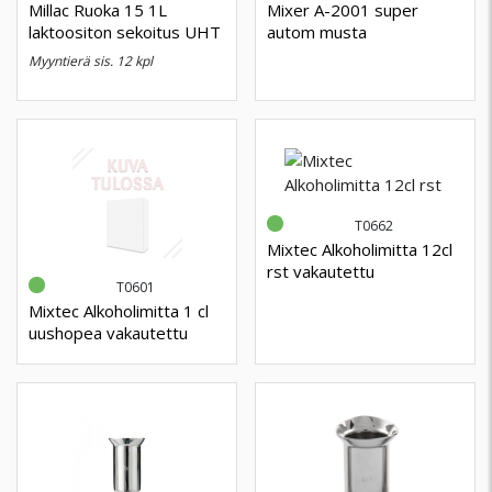
Millac Ruoka 15 1L
Mixer A-2001 super
laktoositon sekoitus UHT
autom musta
myyntierä sis. 12 kpl
T0662
Mixtec Alkoholimitta 12cl
rst vakautettu
T0601
Mixtec Alkoholimitta 1 cl
uushopea vakautettu