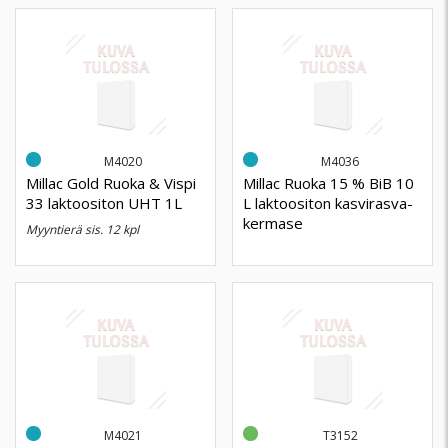
M4020
M4036
Millac Gold Ruoka & Vispi
Millac Ruoka 15 % BiB 10
33 laktoositon UHT 1L
L laktoositon kasvirasva-
kermase
myyntierä sis. 12 kpl
M4021
T3152