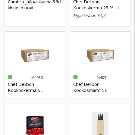
Cambro jääpalakauha 36cl
Chef Delibon
kirkas muovi
Kookoskerma 23 % 1L
myyntierä sis. 6 kpl
M4030
M4031
Chef Delibon
Chef Delibon
Kookoskerma 5L
Kookosmaito 5L