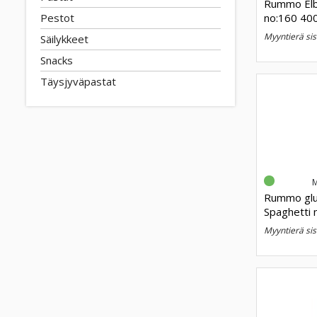
Rummo Elb
Pestot
no:160 40
myyntierä sis
Säilykkeet
Snacks
Täysjyväpastat
Rummo glu
Spaghetti 
myyntierä sis