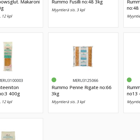
owsglut. Makaroni
Rummo Fusilli no:48 3kg
Rummo 
0g
no:48
myyntierä sis. 3 kpl
. 12 kpl
myynti
MERU3100003
MERU3125066
teeniton
Rummo Penne Rigate no:66
Rummo
no:3 400g
3kg
no13 
. 12 kpl
myyntierä sis. 3 kpl
myynti