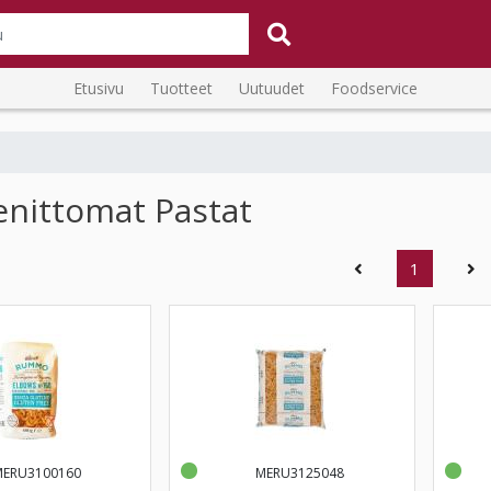
Etusivu
Tuotteet
Uutuudet
Foodservice
enittomat Pastat
(current)
1
MERU3100160
MERU3125048