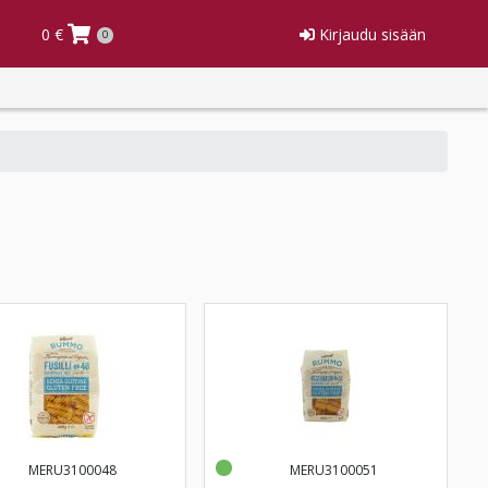
0 €
Kirjaudu sisään
0
MERU3100048
MERU3100051