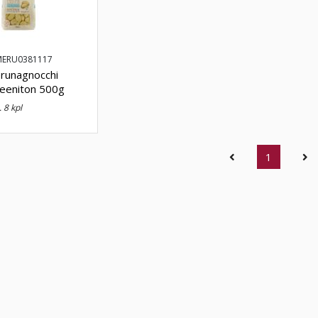
MERU0381117
unagnocchi
teeniton 500g
. 8 kpl
(current)
1