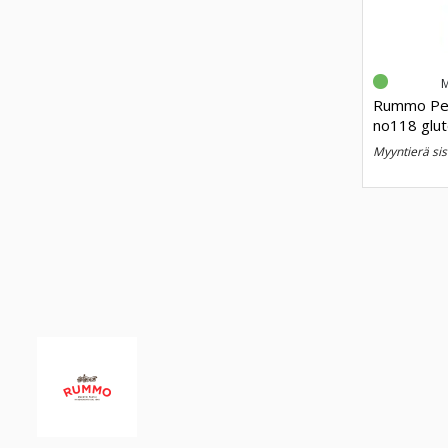
Rummo Per
no118 glu
myyntierä sis