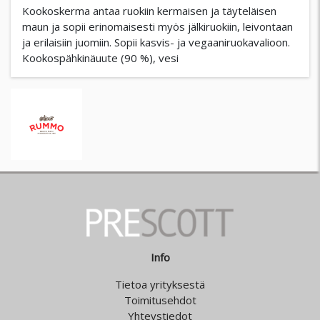
Kookoskerma antaa ruokiin kermaisen ja täyteläisen
maun ja sopii erinomaisesti myös jälkiruokiin, leivontaan
ja erilaisiin juomiin. Sopii kasvis- ja vegaaniruokavalioon.
Kookospähkinäuute (90 %), vesi
Info
Tietoa yrityksestä
Toimitusehdot
Yhteystiedot