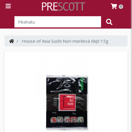
0
House of Asia Sushi Nori merilevä 6kpl 15g