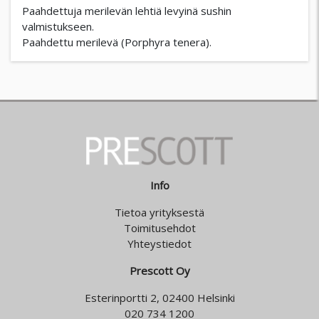
Paahdettuja merilevän lehtiä levyinä sushin
valmistukseen.
Paahdettu merilevä (Porphyra tenera).
Info
Tietoa yrityksestä
Toimitusehdot
Yhteystiedot
Prescott Oy
Esterinportti 2, 02400 Helsinki
020 734 1200