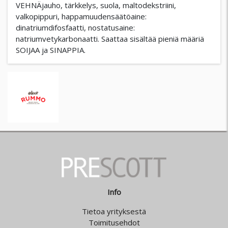
VEHNÄjauho, tärkkelys, suola, maltodekstriini,
valkopippuri, happamuudensäätöaine:
dinatriumdifosfaatti, nostatusaine:
natriumvetykarbonaatti. Saattaa sisältää pieniä määriä
SOIJAA ja SINAPPIA.
Info
Tietoa yrityksestä
Toimitusehdot