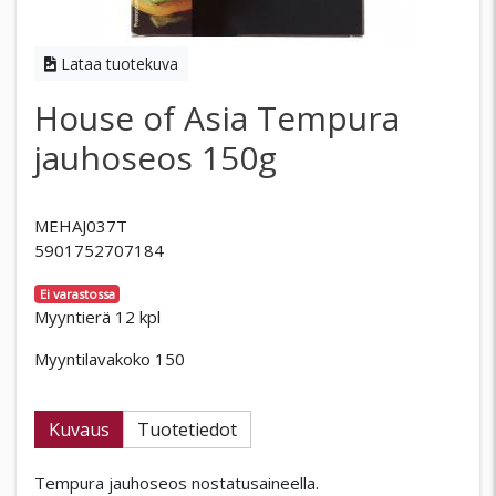
Lataa tuotekuva
House of Asia Tempura
jauhoseos 150g
MEHAJ037T
5901752707184
Ei varastossa
Myyntierä 12 kpl
Myyntilavakoko 150
Kuvaus
Tuotetiedot
Tempura jauhoseos nostatusaineella.