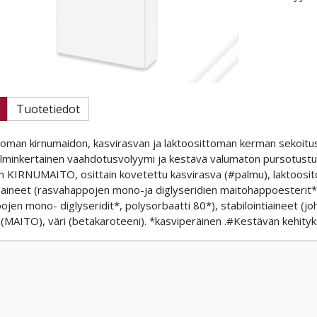
Tuotetiedot
toman kirnumaidon, kasvirasvan ja laktoosittoman kerman sekoitus
lminkertainen vaahdotusvolyymi ja kestävä valumaton pursotustul
on KIRNUMAITO, osittain kovetettu kasvirasva (#palmu), laktoos
iaineet (rasvahappojen mono-ja diglyseridien maitohappoesterit* 
jen mono- diglyseridit*, polysorbaatti 80*), stabilointiaineet (jo
(MAITO), väri (betakaroteeni). *kasviperäinen .#Kestävän kehityks