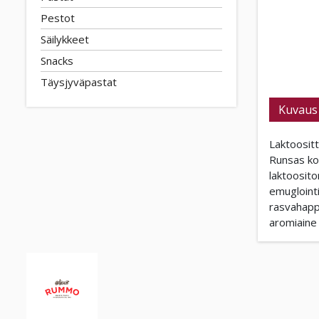
Pestot
Säilykkeet
Snacks
Täysjyväpastat
Kuvaus
Laktoosit
Runsas ko
laktoosit
emugloint
rasvahappo
aromiaine 