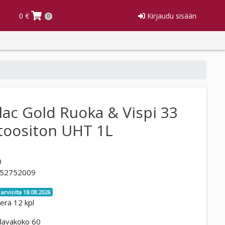
0 €
Kirjaudu sisään
0
lac Gold Ruoka & Vispi 33
toositon UHT 1L
0
52752009
 arviolta 18.08.2026
erä 12 kpl
lavakoko 60