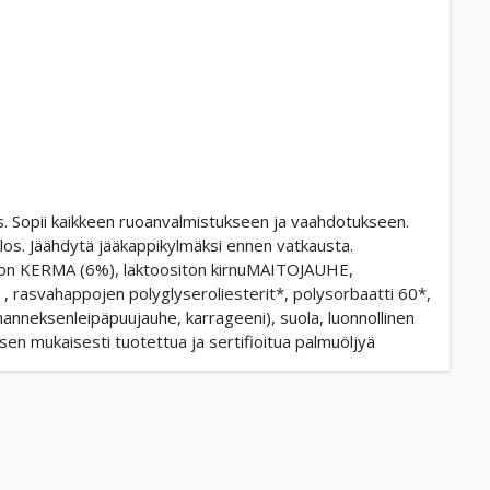
. Sopii kaikkeen ruoanvalmistukseen ja vaahdotukseen.
os. Jäähdytä jääkappikylmäksi ennen vatkausta.
iton KERMA (6%), laktoositon kirnuMAITOJAUHE,
, rasvahappojen polyglyseroliesterit*, polysorbaatti 60*,
hanneksenleipäpuujauhe, karrageeni), suola, luonnollinen
en mukaisesti tuotettua ja sertifioitua palmuöljyä