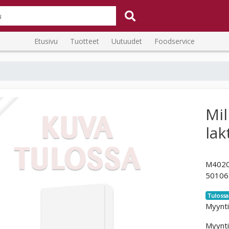
Etusivu
Tuotteet
Uutuudet
Foodservice
Mil
lak
M402
50106
Tulossa
Myynti
Myynti