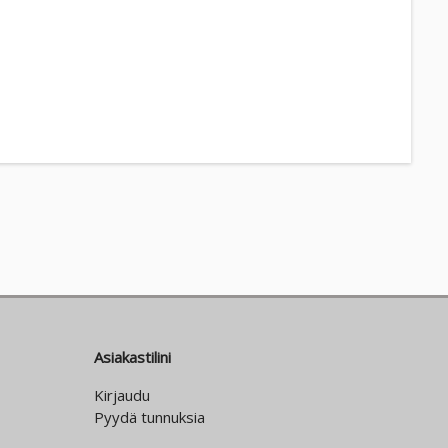
Asiakastilini
Kirjaudu
Pyydä tunnuksia