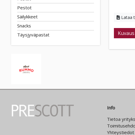
Pestot
Säilykkeet
Lataa 
Snacks
Kuvaus
Täysjyväpastat
Info
Tietoa yrityk
Toimitusehdo
Yhteystiedot