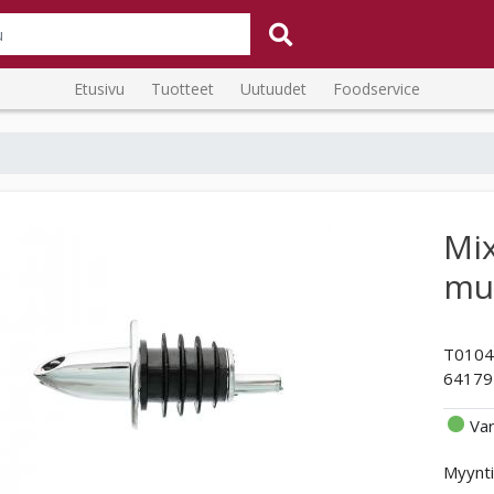
Etusivu
Tuotteet
Uutuudet
Foodservice
Mix
muo
T0104
64179
Va
Myynti