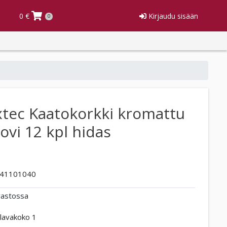
0 €
Kirjaudu sisään
0
tec Kaatokorkki kromattu
vi 12 kpl hidas
41101040
rastossa
lavakoko 1