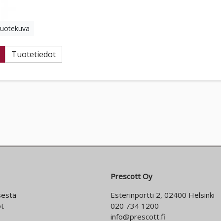
tuotekuva
Tuotetiedot
Prescott Oy
sestä
Esterinportti 2, 02400 Helsinki
t
020 734 1200
info@prescott.fi