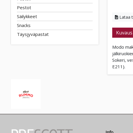
Pestot
Säilykkeet
Lataa 
Snacks
Kuvaus
Täysjyväpastat
Modo makus
jälkiruoki
Sokeri, ve
E211).
Info