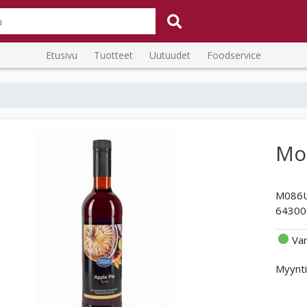
Etusivu
Tuotteet
Uutuudet
Foodservice
Mod
M086
64300
Va
Myynti