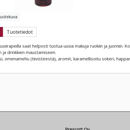
tuotekuva
Tuotetiedot
iirapeilla saat helposti tuotua uusia makuja ruokiin ja juomiin. Ko
en ja drinkkien maustamiseen.
si, omenamehu (tiivisteestä), aromit, karamellisoitu sokeri, hap
Prescott Oy