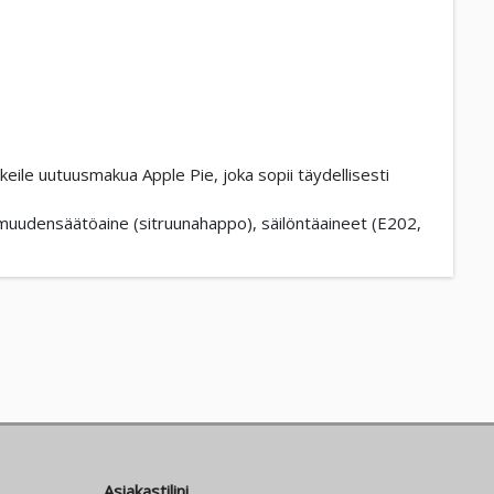
keile uutuusmakua Apple Pie, joka sopii täydellisesti
pamuudensäätöaine (sitruunahappo), säilöntäaineet (E202,
Asiakastilini