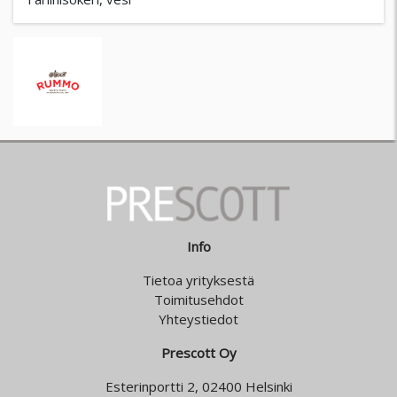
Info
Tietoa yrityksestä
Toimitusehdot
Yhteystiedot
Prescott Oy
Esterinportti 2, 02400 Helsinki