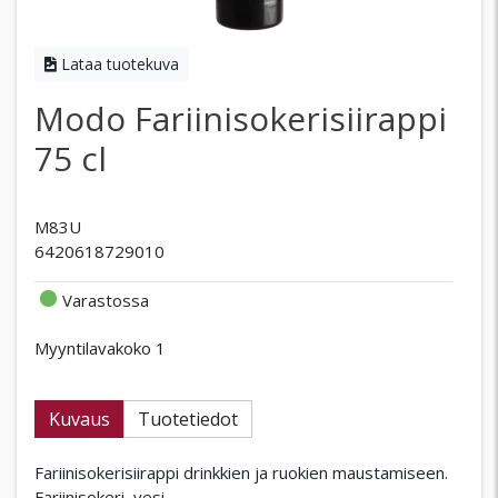
Lataa tuotekuva
Modo Fariinisokerisiirappi
75 cl
M83U
6420618729010
Varastossa
Myyntilavakoko 1
Kuvaus
Tuotetiedot
Fariinisokerisiirappi drinkkien ja ruokien maustamiseen.
Fariinisokeri, vesi