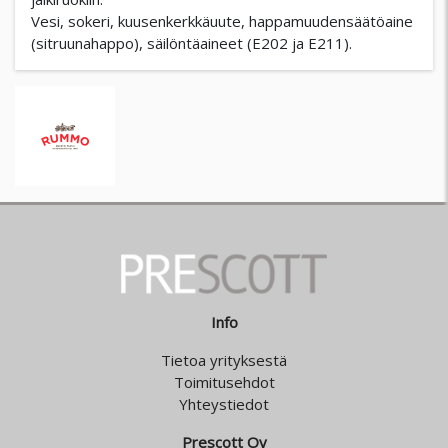
Vesi, sokeri, kuusenkerkkäuute, happamuudensäätöaine
(sitruunahappo), säilöntäaineet (E202 ja E211).
Info
Tietoa yrityksestä
Toimitusehdot
Yhteystiedot
Prescott Oy