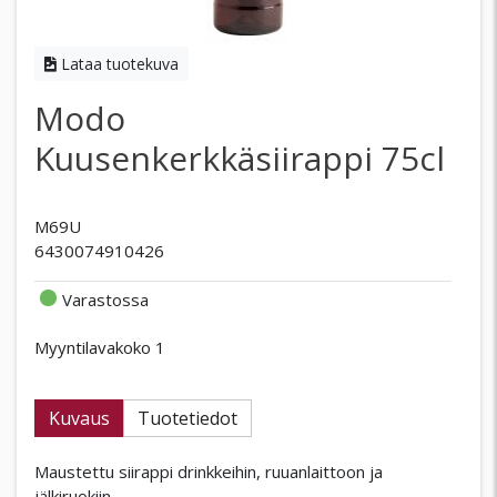
Lataa tuotekuva
Modo
Kuusenkerkkäsiirappi 75cl
M69U
6430074910426
Varastossa
Myyntilavakoko 1
Kuvaus
Tuotetiedot
Maustettu siirappi drinkkeihin, ruuanlaittoon ja
jälkiruokiin.