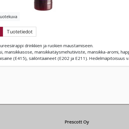
tuotekuva
Tuotetiedot
ureesiirappi drinkkien ja ruokien maustamiseen.
esi, mansikkasose, mansikkatäysmehutiiviste, mansikka-aromi, ha
isaine (E415), säilöntäaineet (E202 ja E211). Hedelmäpitoisuus
Prescott Oy