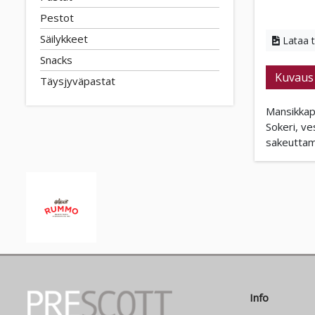
Pestot
Säilykkeet
Lataa 
Snacks
Kuvaus
Täysjyväpastat
Mansikkap
Sokeri, v
sakeuttam
Info