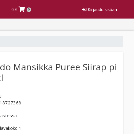
0 €
Kirjaudu sisään
0
o Mansikka Puree Siirap pi
l
U
18727368
rastossa
lavakoko 1