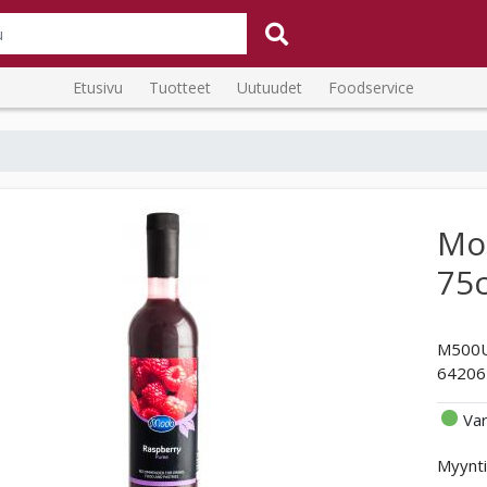
Etusivu
Tuotteet
Uutuudet
Foodservice
Mod
75c
M500
64206
Va
Myynti