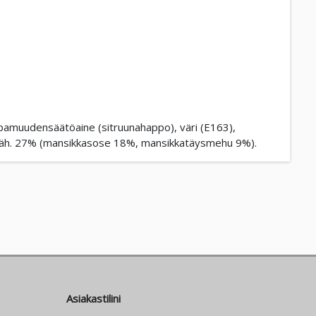
ppamuudensäätöaine (sitruunahappo), väri (E163),
 väh. 27% (mansikkasose 18%, mansikkatäysmehu 9%).
Asiakastilini