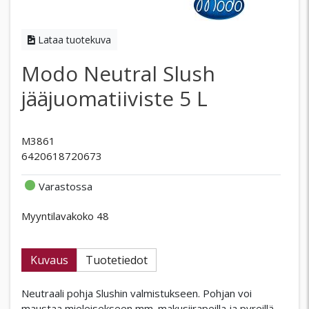
Lataa tuotekuva
Modo Neutral Slush
jääjuomatiiviste 5 L
M3861
6420618720673
Varastossa
Myyntilavakoko 48
Kuvaus
Tuotetiedot
Neutraali pohja Slushin valmistukseen. Pohjan voi
maustaa mieleisekseen mm. makusiirapeilla ja pyreillä.