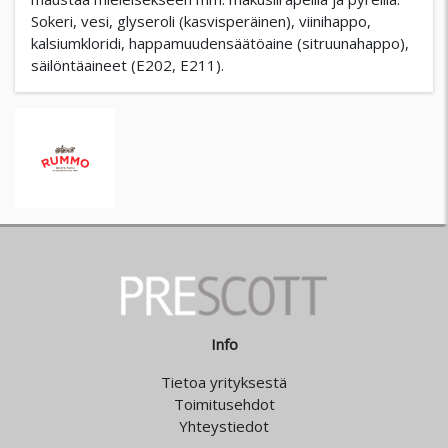
Sokeri, vesi, glyseroli (kasvisperäinen), viinihappo,
kalsiumkloridi, happamuudensäätöaine (sitruunahappo),
säilöntäaineet (E202, E211).
Info
Tietoa yrityksestä
Toimitusehdot
Yhteystiedot