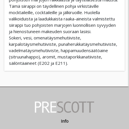
Tämä siirappi on täydellinen pohja virkistäville
mocktaileille, cocktaileille ja jälkiruoille. Huolella
valikoiduista ja laadukkaista raaka-aineista valmistettu
siirappi tuo pohjoisten marjojen luonnollisen syvyyden
ja hienostuneen makeuden suoraan lasiisi.
Sokeri, vesi, omenatäysmehutiiviste,
karpalotäysmehutiiviste, punaherukkatäysmehutiiviste,
vadelmatäysmehutiiviste, happamuudensäätöaine
(sitruunahappo), aromit, mustaporkkanatiiviste,
säilöntäaineet (E202 ja E211).
Info