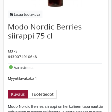
Lataa tuotekuva
Modo Nordic Berries
siirappi 75 cl
M37S
6430074910648
Varastossa
Myyntilavakoko 1
Kuvaus
Tuotetiedot
Modo Nordic Berries siirappi on herkullinen tapa nauttia
pohjoisten marjojen raikkaasta ja täyteläisestä mausta.