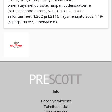
omenatäysmehutiiviste, happamuudensäätöaine
(sitruunahappo), aromi, värit (E131 ja E104),
säilöntäaineet (E202 ja E211). Täysmehupitoisuus: 14%
(raparperia 8%, omenaa 6%).
Info
Tietoa yrityksestä
Toimitusehdot