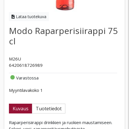
Lataa tuotekuva
Modo Raparperisiirappi 75
cl
M26U
6420618726989
Varastossa
Myyntilavakoko 1
Kuvaus
Tuotetiedot
Raparperisiirappi drinkkien ja ruokien maustamiseen.
Sokeri, vesi, raparperitäysmehutiiviste,