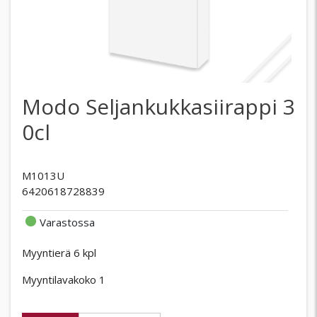
Modo Seljankukkasiirappi 3
0cl
M1013U
6420618728839
Varastossa
Myyntierä 6 kpl
Myyntilavakoko 1