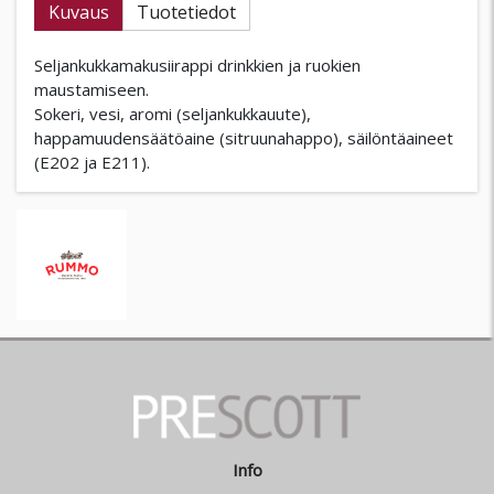
Kuvaus
Tuotetiedot
Seljankukkamakusiirappi drinkkien ja ruokien
maustamiseen.
Sokeri, vesi, aromi (seljankukkauute),
happamuudensäätöaine (sitruunahappo), säilöntäaineet
(E202 ja E211).
Info