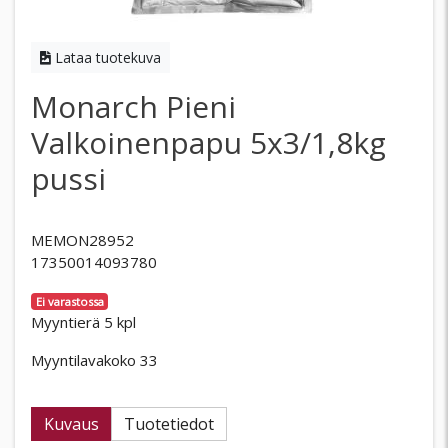
Lataa tuotekuva
Monarch Pieni
Valkoinenpapu 5x3/1,8kg
pussi
MEMON28952
17350014093780
Ei varastossa
Myyntierä 5 kpl
Myyntilavakoko 33
Kuvaus
Tuotetiedot