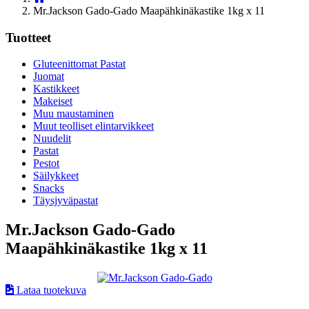
Mr.Jackson Gado-Gado Maapähkinäkastike 1kg x 11
Tuotteet
Gluteenittomat Pastat
Juomat
Kastikkeet
Makeiset
Muu maustaminen
Muut teolliset elintarvikkeet
Nuudelit
Pastat
Pestot
Säilykkeet
Snacks
Täysjyväpastat
Mr.Jackson Gado-Gado
Maapähkinäkastike 1kg x 11
Lataa tuotekuva