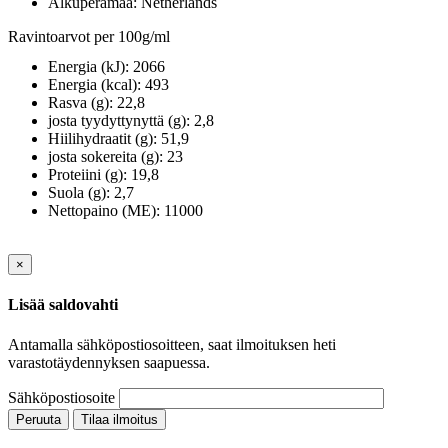
Alkuperämaa:
Netherlands
Ravintoarvot per 100g/ml
Energia (kJ):
2066
Energia (kcal):
493
Rasva (g):
22,8
josta tyydyttynyttä (g):
2,8
Hiilihydraatit (g):
51,9
josta sokereita (g):
23
Proteiini (g):
19,8
Suola (g):
2,7
Nettopaino (ME):
11000
×
Lisää saldovahti
Antamalla sähköpostiosoitteen, saat ilmoituksen heti
varastotäydennyksen saapuessa.
Sähköpostiosoite
Peruuta
Tilaa ilmoitus