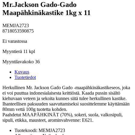
Mr.Jackson Gado-Gado
Maapähkinäkastike 1kg x 11
MEMJA2723
8718053590875
Ei varastossa
Myyntierä 11 kpl
Myyntilavakoko 36
Kuvaus
Tuotetiedot
Herkullinen Mr. Jackson Gado Gado -maapähkinäkastikeseos, joka
ei voi puuttua indonesialaisesta keittiöstä. Kaada pussin sisältö
kiehuvaan veteen ja sekoita kunnes siitä tulee herkullinen kastike.
Ihanteellisen paksuuden saavuttamiseksi suosittelemme käyttämään
80mm vettä 100g tuotetta kohden.
Paahdetut MAAPÄHKINÄT (70%), sokeri, suola, valkosipuli,
sipuli, etikka, mausteet, arominvahvenne: E621.
Tuotekoodi:
MEMJA2723