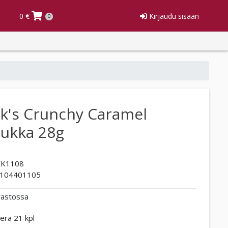
0 €
Kirjaudu sisään
0
k's Crunchy Caramel
tukka 28g
K1108
104401105
rastossa
erä 21 kpl