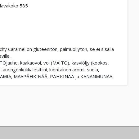
lavakoko 585
nchy Caramel on gluteeniton, palmuöljytön, se ei sisällä
ville.
ITOjauhe, kaakaovoi, voi (MAITO), kasviöljy (kookos,
 auringonkukkalesitiini, luontainen aromi, suola,
AA, SEESAMIA, MAAPÄHKINÄÄ, PÄHKINÄÄ ja KANANMUNAA.