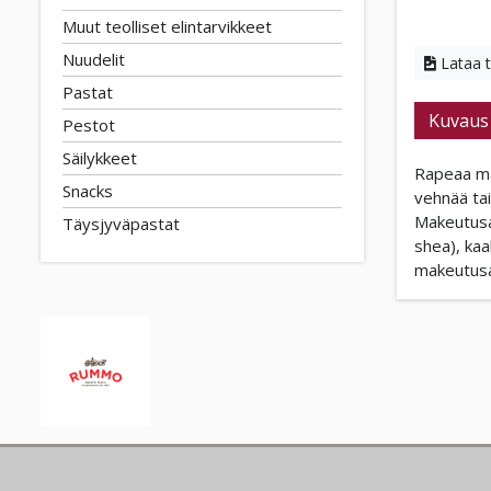
Muut teolliset elintarvikkeet
Nuudelit
Lataa 
Pastat
Kuvaus
Pestot
Säilykkeet
Rapeaa man
Snacks
vehnää tai
Makeutusai
Täysjyväpastat
shea), kaa
makeutusa