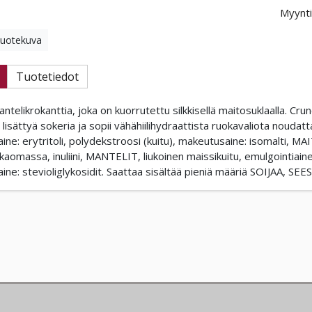
Myynti
tuotekuva
Tuotetiedot
telikrokanttia, joka on kuorrutettu silkkisellä maitosuklaalla. Cru
 lisättyä sokeria ja sopii vähähiilihydraattista ruokavaliota noudatta
ne: erytritoli, polydekstroosi (kuitu), makeutusaine: isomalti, MA
kaomassa, inuliini, MANTELIT, liukoinen maissikuitu, emulgointiaine:
ine: stevioliglykosidit. Saattaa sisältää pieniä määriä SOIJ