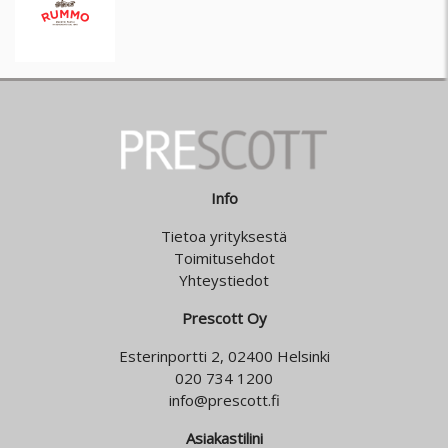
Info
Tietoa yrityksestä
Toimitusehdot
Yhteystiedot
Prescott Oy
Esterinportti 2, 02400 Helsinki
020 734 1200
info@prescott.fi
Asiakastilini