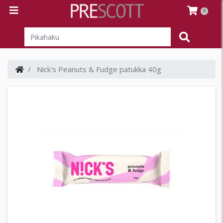
0
Nick's Peanuts & Fudge patukka 40g