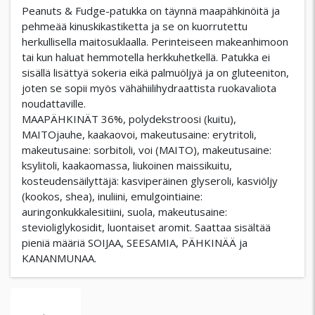
Peanuts & Fudge-patukka on täynnä maapähkinöitä ja
pehmeää kinuskikastiketta ja se on kuorrutettu
herkullisella maitosuklaalla. Perinteiseen makeanhimoon
tai kun haluat hemmotella herkkuhetkellä. Patukka ei
sisällä lisättyä sokeria eikä palmuöljyä ja on gluteeniton,
joten se sopii myös vähähiilihydraattista ruokavaliota
noudattaville.
MAAPÄHKINÄT 36%, polydekstroosi (kuitu),
MAITOjauhe, kaakaovoi, makeutusaine: erytritoli,
makeutusaine: sorbitoli, voi (MAITO), makeutusaine:
ksylitoli, kaakaomassa, liukoinen maissikuitu,
kosteudensäilyttäjä: kasviperäinen glyseroli, kasviöljy
(kookos, shea), inuliini, emulgointiaine:
auringonkukkalesitiini, suola, makeutusaine:
stevioliglykosidit, luontaiset aromit. Saattaa sisältää
pieniä määriä SOIJAA, SEESAMIA, PÄHKINÄÄ ja
KANANMUNAA.