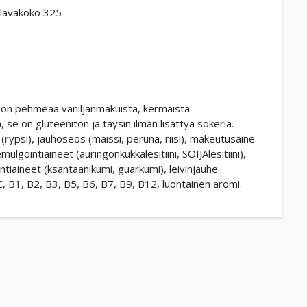
lavakoko 325
nä on pehmeää vaniljanmakuista, kermaista
a, se on gluteeniton ja täysin ilman lisättyä sokeria.
(rypsi), jauhoseos (maissi, peruna, riisi), makeutusaine
mulgointiaineet (auringonkukkalesitiini, SOIJAlesitiini),
ntiaineet (ksantaanikumi, guarkumi), leivinjauhe
 C, B1, B2, B3, B5, B6, B7, B9, B12, luontainen aromi.