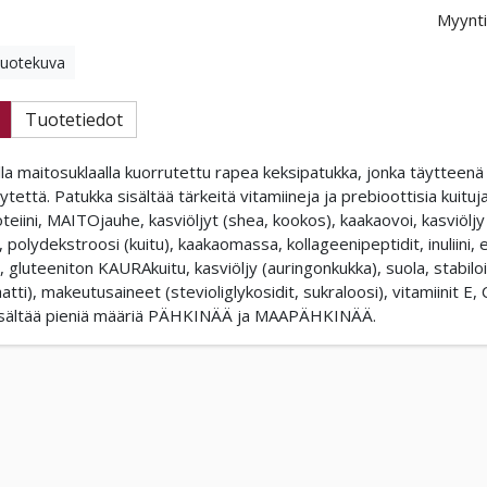
Myynti
tuotekuva
Tuotetiedot
lla maitosuklaalla kuorrutettu rapea keksipatukka, jonka täyttee
äytettä. Patukka sisältää tärkeitä vitamiineja ja prebioottisia kuituj
iini, MAITOjauhe, kasviöljyt (shea, kookos), kaakaovoi, kasviöljy 
), polydekstroosi (kuitu), kaakaomassa, kollageenipeptidit, inuliini, e
, gluteeniton KAURAkuitu, kasviöljy (auringonkukka), suola, stabiloi
atti), makeutusaineet (stevioliglykosidit, sukraloosi), vitamiinit E,
isältää pieniä määriä PÄHKINÄÄ ja MAAPÄHKINÄÄ.