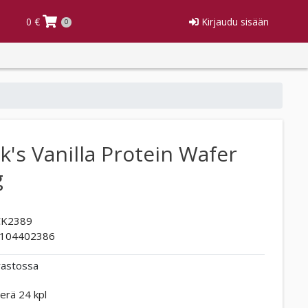
0 €
Kirjaudu sisään
0
k's Vanilla Protein Wafer
g
K2389
104402386
rastossa
erä 24 kpl