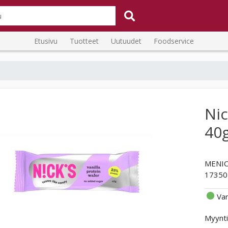
Etusivu
Tuotteet
Uutuudet
Foodservice
Nic
40
MENIC
17350
Va
Myynti