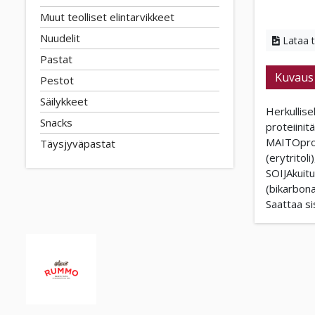
Muut teolliset elintarvikkeet
Nuudelit
Lataa 
Pastat
Kuvaus
Pestot
Säilykkeet
Herkullise
Snacks
proteiinit
MAITOprote
Täysjyväpastat
(erytritoli
SOIJAkuitu
(bikarbona
Saattaa s