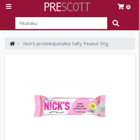
0
Nick's proteiinipatukka Salty Peanut 50g