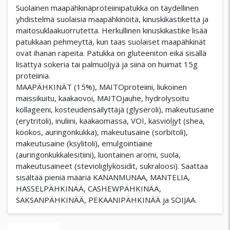
Suolainen maapähkinäproteiinipatukka on täydellinen
yhdistelmä suolaisia ​​maapähkinöitä, kinuskikastiketta ja
maitosuklaakuorrutetta. Herkullinen kinuskikastike lisää
patukkaan pehmeyttä, kun taas suolaiset maapähkinät
ovat ihanan rapeita. Patukka on gluteeniton eikä sisällä
lisättyä sokeria tai palmuöljyä ja siinä on huimat 15g
proteiinia.
MAAPÄHKINÄT (15%), MAITOproteiini, liukoinen
maissikuitu, kaakaovoi, MAITOjauhe, hydrolysoitu
kollageeni, kosteudensäilyttäjä (glyseroli), makeutusaine
(erytritoli), inuliini, kaakaomassa, VOI, kasviöljyt (shea,
kookos, auringonkukka), makeutusaine (sorbitoli),
makeutusaine (ksylitoli), emulgointiaine
(auringonkukkalesitiini), luontainen aromi, suola,
makeutusaineet (stevioliglykosidit, sukraloosi). Saattaa
sisältää pieniä määriä KANANMUNAA, MANTELIA,
HASSELPÄHKINÄÄ, CASHEWPÄHKINÄÄ,
SAKSANPÄHKINÄÄ, PEKAANIPÄHKINÄÄ ja SOIJAA.