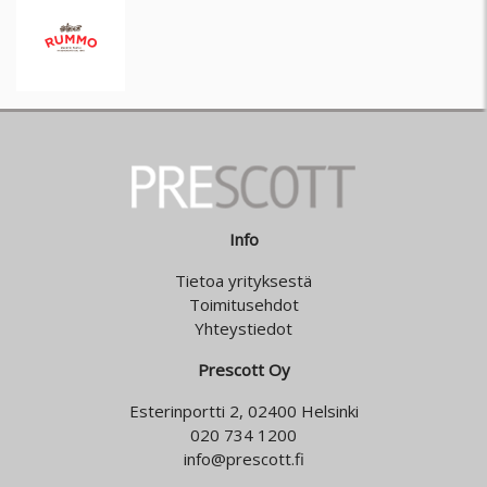
Info
Tietoa yrityksestä
Toimitusehdot
Yhteystiedot
Prescott Oy
Esterinportti 2, 02400 Helsinki
020 734 1200
info@prescott.fi