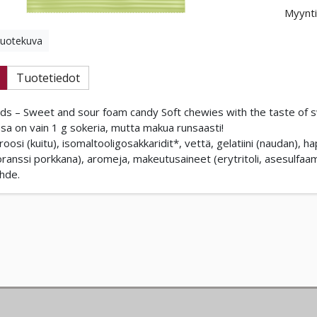
Myynti
tuotekuva
Tuotetiedot
uds – Sweet and sour foam candy Soft chewies with the taste of s
ssa on vain 1 g sokeria, mutta makua runsaasti!
oosi (kuitu), isomaltooligosakkaridit*, vettä, gelatiini (naudan)
 oranssi porkkana), aromeja, makeutusaineet (erytritoli, asesulfaami 
hde.