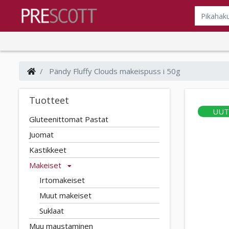
Pändy Fluffy Clouds makeispuss i 50g
Tuotteet
UUT
Gluteenittomat Pastat
Juomat
Kastikkeet
Makeiset
Irtomakeiset
Muut makeiset
Suklaat
Muu maustaminen