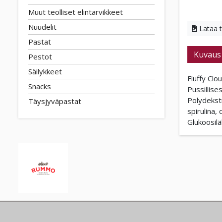
Muut teolliset elintarvikkeet
Nuudelit
Lataa 
Pastat
Kuvaus
Pestot
Säilykkeet
Fluffy Clo
Snacks
Pussillise
Polydekstr
Täysjyväpastat
spirulina,
Glukoosilä