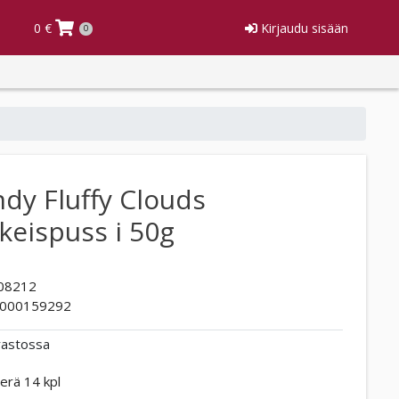
0 €
Kirjaudu sisään
0
dy Fluffy Clouds
eispuss i 50g
08212
000159292
rastossa
erä 14 kpl