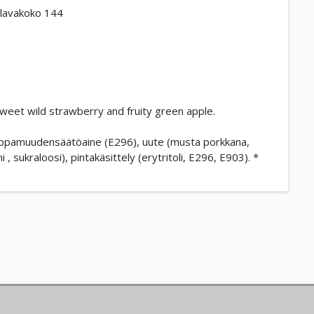
lavakoko 144
weet wild strawberry and fruity green apple.
, happamuudensäätöaine (E296), uute (musta porkkana,
, sukraloosi), pintakäsittely (erytritoli, E296, E903). *