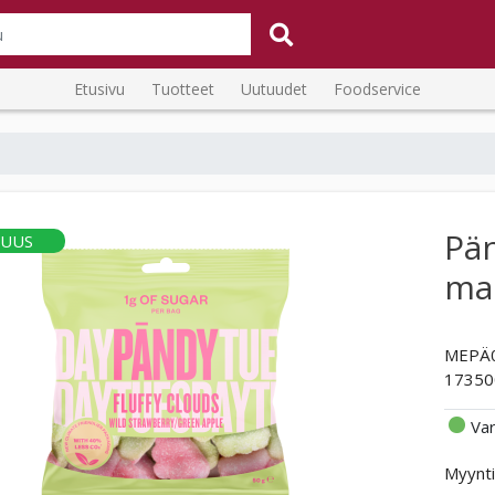
Etusivu
Tuotteet
Uutuudet
Foodservice
Pän
UUS
mak
MEPÄ
17350
Va
Myynti