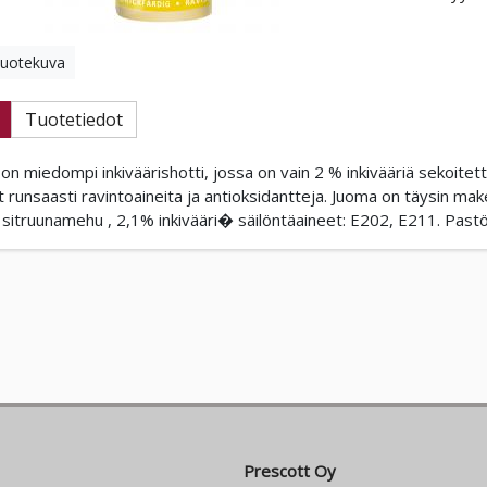
tuotekuva
Tuotetiedot
on miedompi inkiväärishotti, jossa on vain 2 % inkivääriä sekoitettu
unsaasti ravintoaineita ja antioksidantteja. Juoma on täysin mak
sitruunamehu , 2,1% inkivääri� säilöntäaineet: E202, E211. Pastö
Prescott Oy