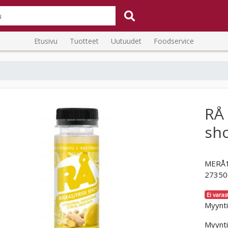
Etusivu
Tuotteet
Uutuudet
Foodservice
RÅ 
sh
MERÅ
27350
Ei varas
Myynti
Myynti