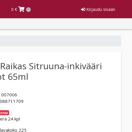
0 €
Kirjaudu sisään
0
Raikas Sitruuna-inkivääri
ot 65ml
1007006
088711709
tossa
erä 24 kpl
lavakoko 225