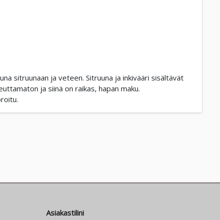
na sitruunaan ja veteen. Sitruuna ja inkivääri sisältävät
euttamaton ja siinä on raikas, hapan maku.
roitu.
Asiakastilini