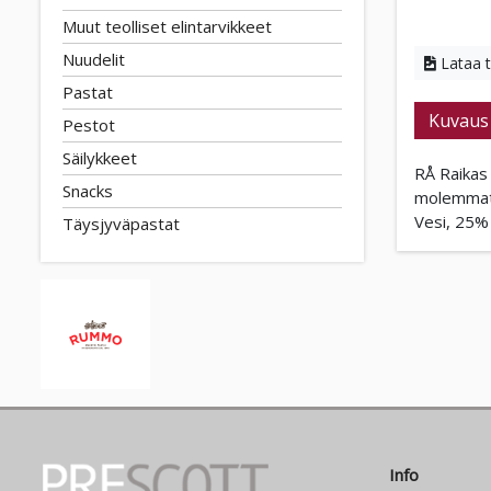
Muut teolliset elintarvikkeet
Nuudelit
Lataa 
Pastat
Kuvaus
Pestot
Säilykkeet
RÅ Raikas 
Snacks
molemmat r
Vesi, 25% 
Täysjyväpastat
Info