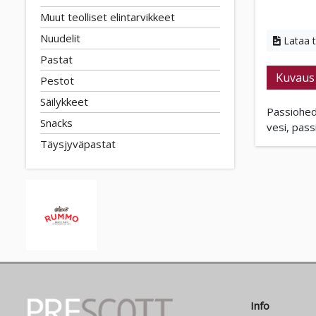
Muut teolliset elintarvikkeet
Nuudelit
Lataa 
Pastat
Kuvaus
Pestot
Säilykkeet
Passiohed
Snacks
vesi, pass
Täysjyväpastat
Info