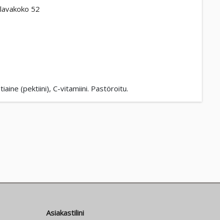
lavakoko 52
ine (pektiini), C-vitamiini. Pastöroitu.
Asiakastilini