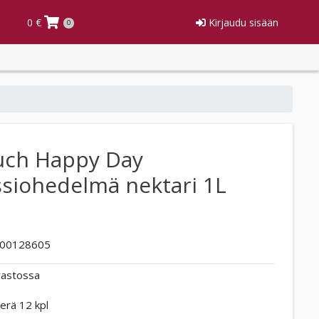
0 €
Kirjaudu sisään
0
uch Happy Day
siohedelmä nektari 1L
00128605
rastossa
erä 12 kpl