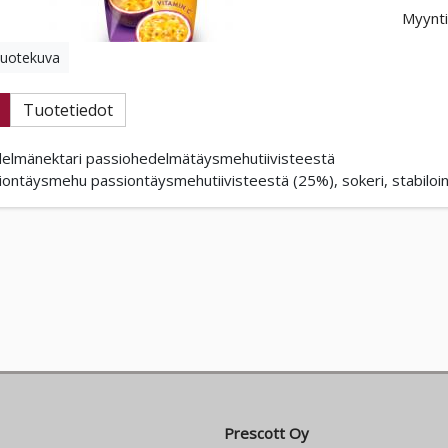
Myynti
tuotekuva
Tuotetiedot
elmänektari passiohedelmätäysmehutiivisteestä
iontäysmehu passiontäysmehutiivisteestä (25%), sokeri, stabilointia
Prescott Oy