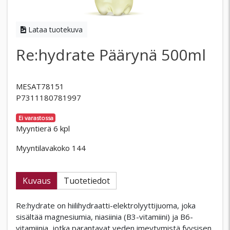
Lataa tuotekuva
Re:hydrate Päärynä 500ml
MESAT78151
P7311180781997
Ei varastossa
Myyntierä 6 kpl
Myyntilavakoko 144
Kuvaus
Tuotetiedot
Re:hydrate on hiilihydraatti-elektrolyyttijuoma, joka
sisältää magnesiumia, niasiinia (B3-vitamiini) ja B6-
vitamiinia, jotka parantavat veden imeytymistä fyysisen