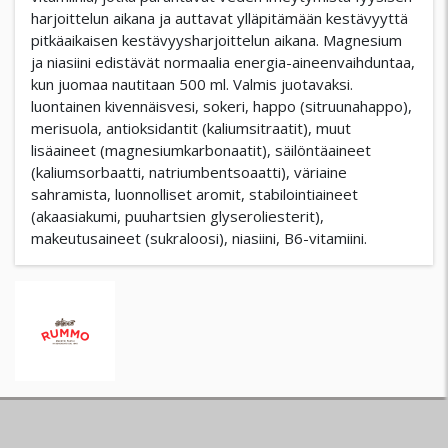
harjoittelun aikana ja auttavat ylläpitämään kestävyyttä
pitkäaikaisen kestävyysharjoittelun aikana. Magnesium
ja niasiini edistävät normaalia energia-aineenvaihduntaa,
kun juomaa nautitaan 500 ml. Valmis juotavaksi.
luontainen kivennäisvesi, sokeri, happo (sitruunahappo),
merisuola, antioksidantit (kaliumsitraatit), muut
lisäaineet (magnesiumkarbonaatit), säilöntäaineet
(kaliumsorbaatti, natriumbentsoaatti), väriaine
sahramista, luonnolliset aromit, stabilointiaineet
(akaasiakumi, puuhartsien glyseroliesterit),
makeutusaineet (sukraloosi), niasiini, B6-vitamiini.