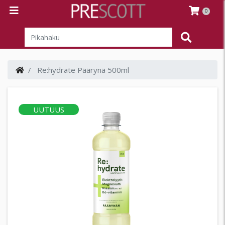
0
Re:hydrate Päärynä 500ml
UUTUUS