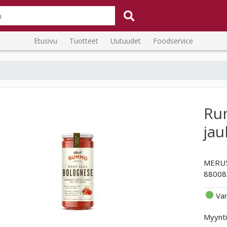
Etusivu
Tuotteet
Uutuudet
Foodservice
Ru
jau
MERU
88008
Va
Myynti