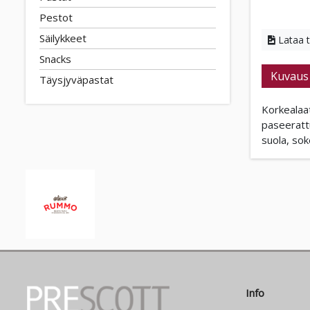
Pestot
Säilykkeet
Lataa 
Snacks
Kuvaus
Täysjyväpastat
Korkealaat
paseerattu
suola, sok
Info