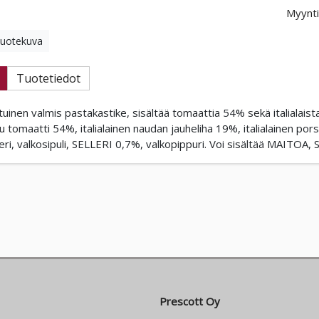
Myynti
tuotekuva
Tuotetiedot
uinen valmis pastakastike, sisältää tomaattia 54% sekä italialaista
 tomaatti 54%, italialainen naudan jauheliha 19%, italialainen por
eri, valkosipuli, SELLERI 0,7%, valkopippuri. Voi sisältää MAITO
Prescott Oy