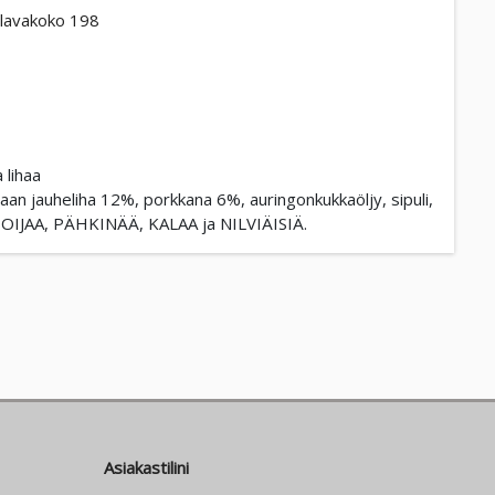
lavakoko 198
 lihaa
saan jauheliha 12%, porkkana 6%, auringonkukkaöljy, sipuli,
A, SOIJAA, PÄHKINÄÄ, KALAA ja NILVIÄISIÄ.
Asiakastilini