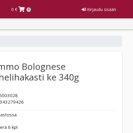
0 €
Kirjaudu sisään
0
mmo Bolognese
helihakasti ke 340g
5003028
343279426
rastossa
erä 6 kpl