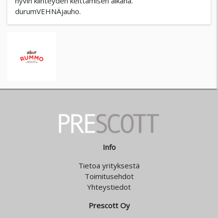
hyvin kiinteyden keittämisen aikana.
durumVEHNÄjauho.
Info
Tietoa yrityksestä
Toimitusehdot
Yhteystiedot
Prescott Oy