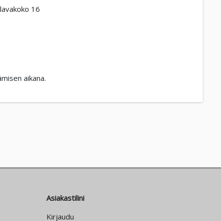
lavakoko 16
ämisen aikana.
Asiakastilini
Kirjaudu