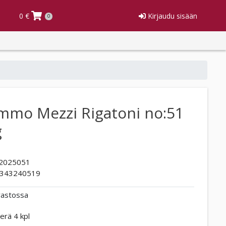
0 €
Kirjaudu sisään
0
mmo Mezzi Rigatoni no:51
g
2025051
343240519
rastossa
erä 4 kpl