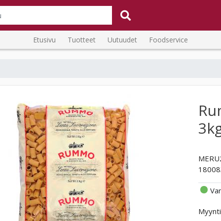
Etusivu
Tuotteet
Uutuudet
Foodservice
Ru
3k
MERU
18008
Va
Myynti