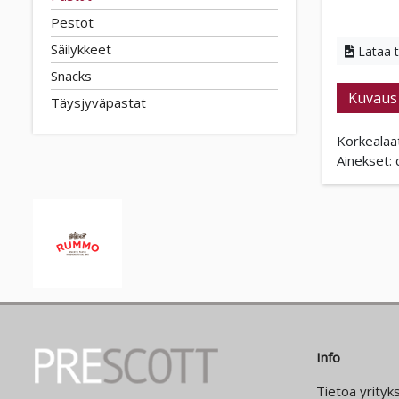
Pestot
Säilykkeet
Lataa 
Snacks
Kuvaus
Täysjyväpastat
Korkealaat
Ainekset
Info
Tietoa yrityk