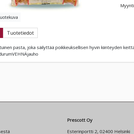
Myynti
tuotekuva
Tuotetiedot
uinen pasta, joka säilyttää poikkeuksellisen hyvin kiinteyden keitt
: durumVEHNÄjauho
Prescott Oy
sestä
Esterinportti 2, 02400 Helsinki