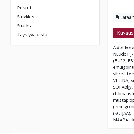
Pestot
Säilykkeet
Lataa 
Snacks
Kuvaus
Täysjyväpastat
Aidot kor
Nuudeli (7
(E422, E3
emulgointi
vihreä tee
VEHNÄ, suo
SOIJAöljy
chilimaust
mustapipp
(emulgoin
(SOIJAA),
MAAPÄHKI