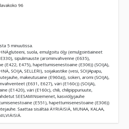
lavakoko 96
sta 5 minuutissa.
NÄgluteeni, suola, emulgoitu öljy (emulgointiaineet
E330), sipulimauste (arominvahvenne (E635),
aine (E422, E475), hapettumisenestoaine (E306)) (SOIJA),
HNÄ, SOIJA, SELLERI), soijakastike (vesi, SOIJApapu,
uutejauhe, makeutusaine (E960a)), sokeri, aromi (SOIJA),
vahventeet (E631, E627), väri (E160c)) (SOIJA),
ne (E1420), väri (E160c), chili, chilipippuriuute,
paahdetut SEESAMINsiemenet, kasviöljyjauhe
tumisenestoaine (E551), hapettumisenestoaine (E306))
utejauhe. Saattaa sisältää ÄYRIÄISIÄ, MUNAA, KALAA,
LVIÄISIÄ.