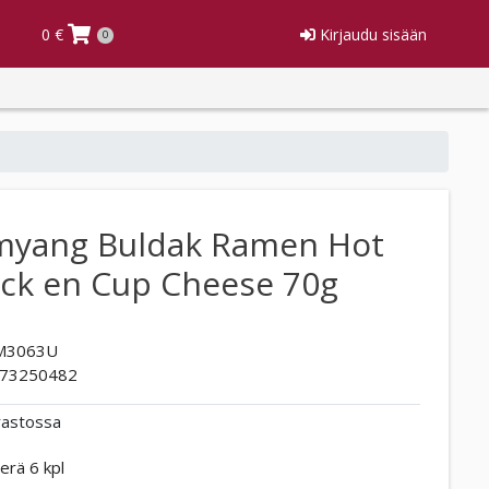
0 €
Kirjaudu sisään
0
myang Buldak Ramen Hot
ck en Cup Cheese 70g
M3063U
73250482
rastossa
erä 6 kpl