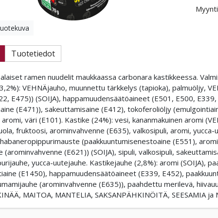
Myynti
tuotekuva
Tuotetiedot
ealaiset ramen nuudelit maukkaassa carbonara kastikkeessa. Valmi
3,2%): VEHNÄjauho, muunnettu tärkkelys (tapioka), palmuöljy, VEH
22, E475)) (SOIJA), happamuudensäätöaineet (E501, E500, E339, 
aine (E471)), sakeuttamisaine (E412), tokoferoliöljy (emulgointi
 aromi, väri (E101). Kastike (24%): vesi, kananmakuinen aromi (VE
la, fruktoosi, arominvahvenne (E635), valkosipuli, aromi, yucca-
, habaneropippurimauste (paakkuuntumisenestoaine (E551), aromin
e (arominvahvenne (E621)) (SOIJA), sipuli, valkosipuli, sakeuttamisai
urijauhe, yucca-uutejauhe. Kastikejauhe (2,8%): aromi (SOIJA), 
tiaine (E1450), happamuudensäätöaineet (E339, E452), paakkuun
 umamijauhe (arominvahvenne (E635)), paahdettu merilevä, hiivau
NÄÄ, MAITOA, MANTELIA, SAKSANPÄHKINÖITÄ, SEESAMIA ja NI