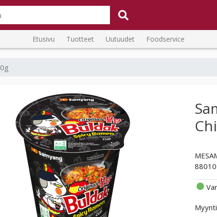
Etusivu
Tuotteet
Uutuudet
Foodservice
70g
Sa
Chi
MESA
88010
Va
Myynti