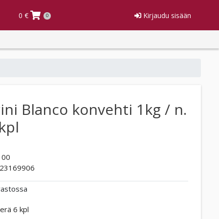
0 €
Kirjaudu sisään
0
ini Blanco konvehti 1kg / n.
kpl
100
23169906
rastossa
erä 6 kpl