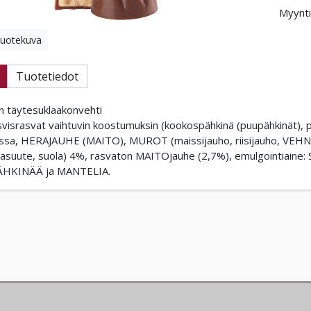
Myynti
tuotekuva
Tuotetiedot
n täytesuklaakonvehti
asvisrasvat vaihtuvin koostumuksin (kookospähkinä (puupähkinät),
sa, HERAJAUHE (MAITO), MUROT (maissijauho, riisijauho, VEHNÄj
uute, suola) 4%, rasvaton MAITOjauhe (2,7%), emulgointiaine: SOIJ
HKINÄÄ ja MANTELIA.