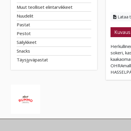
Muut teolliset elintarvikkeet
Nuudelit
Lataa 
Pastat
Kuvaus
Pestot
Säilykkeet
Herkulline
Snacks
sokeri, k
kaakaomas
Täysjyväpastat
OHRAmallas
HASSELPÄ