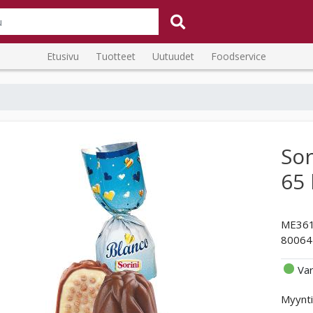
Etusivu
Tuotteet
Uutuudet
Foodservice
Sor
65 
ME36
80064
Va
Myynti