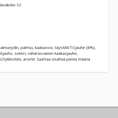
lavakoko 32
 palmunydin, palmu), kaakaovoi, täysMAITOjauhe (8%),
auho, sokeri, vähärasvainen kaakaojauhe,
Alesitiini, aromit. Saattaa sisältää pieniä määriä