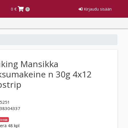
0 €
Kirjaudu sisään
0
iking Mansikka
ksumakeine n 30g 4x12
pstrip
5251
38304337
tossa
erä 48 kpl