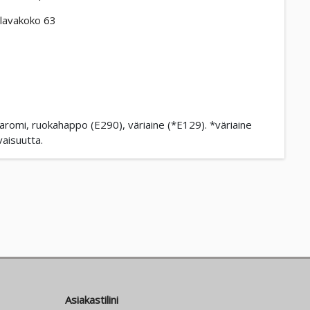
lavakoko 63
romi, ruokahappo (E290), väriaine (*E129). *väriaine
vaisuutta.
Asiakastilini