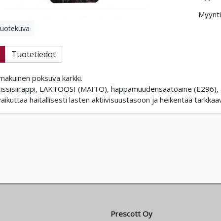
Myynti
tuotekuva
Tuotetiedot
makuinen poksuva karkki.
aissisiirappi, LAKTOOSI (MAITO), happamuudensäätöaine (E296), a
aikuttaa haitallisesti lasten aktiivisuustasoon ja heikentää tarkkaa
Prescott Oy