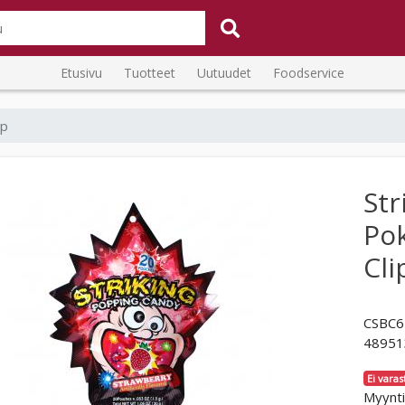
Etusivu
Tuotteet
Uutuudet
Foodservice
ip
Str
Po
Cli
CSBC6
48951
Ei varas
Myynti