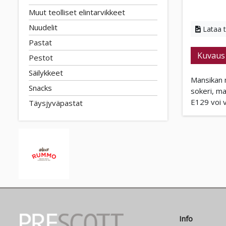
Muut teolliset elintarvikkeet
Nuudelit
Lataa 
Pastat
Kuvaus
Pestot
Säilykkeet
Mansikan 
Snacks
sokeri, m
E129 voi v
Täysjyväpastat
Info