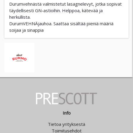
Durumvehnästä valmistetut lasagnelevyt, jotka sopivat
täydellisesti GN-astioihin. Helppoa, kätevää ja
herkullista.
DurumVEHNÄjauhoa. Saattaa sisältää pieniä määriä
soijaa ja sinappia
Info
Tietoa yrityksestä
Toimitusehdot