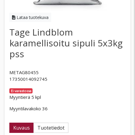
Lataa tuotekuva
Tage Lindblom
karamellisoitu sipuli 5x3kg
pss
METAG80455
17350014092745
Ei varastossa
Myyntierä 5 kpl
Myyntilavakoko 36
Kuvaus
Tuotetiedot