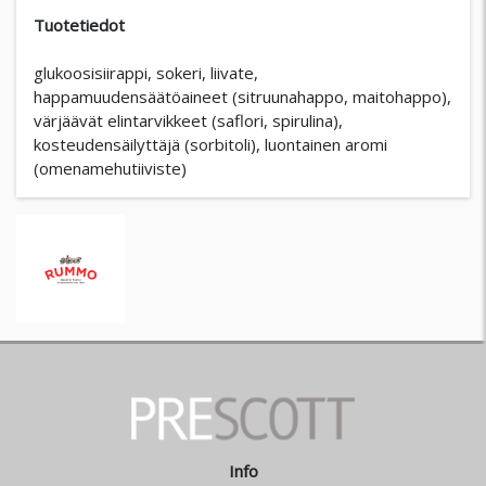
Tuotetiedot
glukoosisiirappi, sokeri, liivate,
happamuudensäätöaineet (sitruunahappo, maitohappo),
värjäävät elintarvikkeet (saflori, spirulina),
kosteudensäilyttäjä (sorbitoli), luontainen aromi
(omenamehutiiviste)
Info