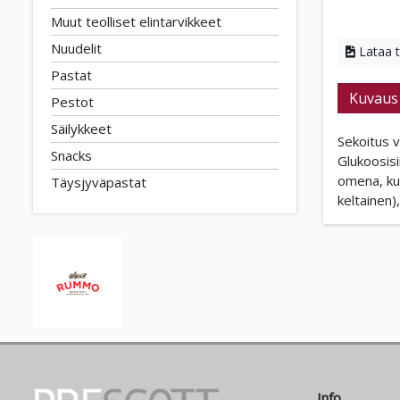
Muut teolliset elintarvikkeet
Nuudelit
Lataa 
Pastat
Kuvaus
Pestot
Säilykkeet
Sekoitus v
Snacks
Glukoosisi
omena, kur
Täysjyväpastat
keltainen)
Info