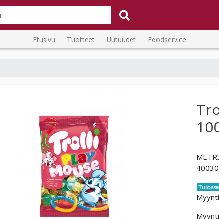
Etusivu
Tuotteet
Uutuudet
Foodservice
Tro
10
METR
40030
Tulossa
Myynti
Myynti