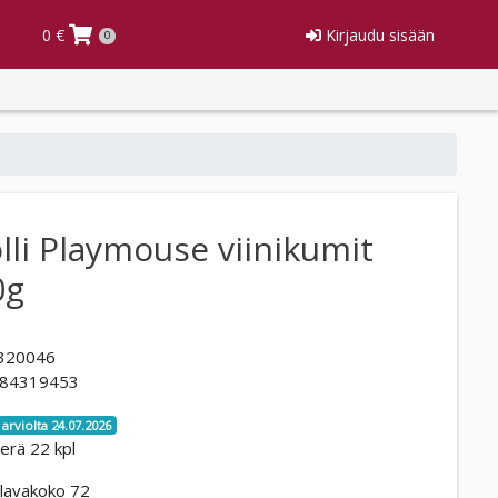
0 €
Kirjaudu sisään
0
lli Playmouse viinikumit
0g
320046
84319453
 arviolta 24.07.2026
erä 22 kpl
lavakoko 72