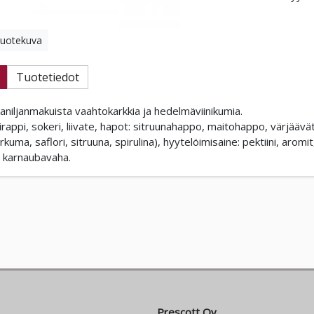
tuotekuva
Tuotetiedot
aniljanmakuista vaahtokarkkia ja hedelmäviinikumia.
irappi, sokeri, liivate, hapot: sitruunahappo, maitohappo, värjäävät
kuma, saflori, sitruuna, spirulina), hyytelöimisaine: pektiini, aromi
, karnaubavaha.
Prescott Oy