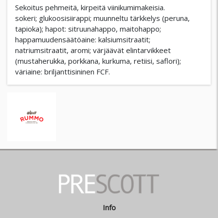
Sekoitus pehmeitä, kirpeitä viinikumimakeisia.
sokeri; glukoosisiirappi; muunneltu tärkkelys (peruna,
tapioka); hapot: sitruunahappo, maitohappo;
happamuudensäätöaine: kalsiumsitraatit;
natriumsitraatit, aromi; värjäävät elintarvikkeet
(mustaherukka, porkkana, kurkuma, retiisi, saflori);
väriaine: briljanttisininen FCF.
Info